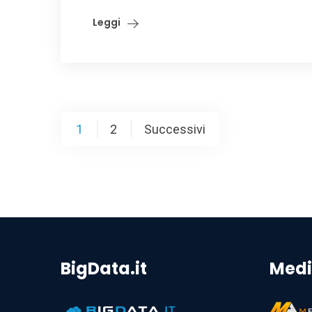
Leggi
Paginazione
1
2
Successivi
degli
articoli
BigData.it
Medi