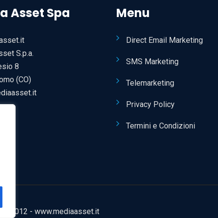
a Asset Spa
Menu
Direct Email Marketing
set S.p.a.
SMS Marketing
esio 8
omo (CO)
Telemarketing
iaasset.it
Privacy Policy
Termini e Condizioni
05210012 -
www.mediaasset.it