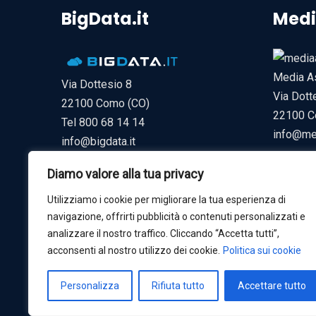
BigData.it
Medi
Media As
Via Dottesio 8
Via Dott
22100 Como (CO)
22100 C
Tel 800 68 14 14
info@med
info@bigdata.it
Diamo valore alla tua privacy
Utilizziamo i cookie per migliorare la tua esperienza di
navigazione, offrirti pubblicità o contenuti personalizzati e
analizzare il nostro traffico. Cliccando “Accetta tutti”,
acconsenti al nostro utilizzo dei cookie.
Politica sui cookie
Personalizza
Rifiuta tutto
Accettare tutto
© Copyright 2025 - Media Asset S.p.a. P.IVA 113