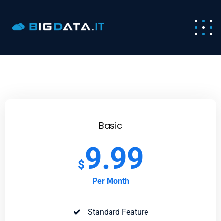
Basic
9.99
$
Per Month
Standard Feature